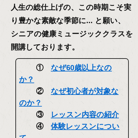
人生の総仕上げの、この時期こそ実
り豊かな素敵な季節に... と願い、
シニアの健康ミュージッククラスを
開講しております。
①
なぜ60歳以上なの
か？
②
なぜ初心者が対象な
のか？
③
レッスン内容の紹介
④
体験レッスンについ
て